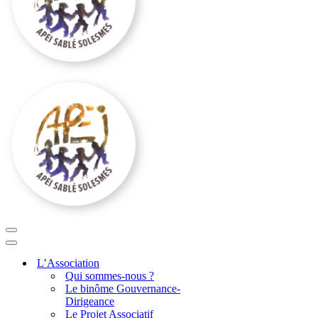
Menu
de
Menu
navigation
de
L’Association
navigation
Qui sommes-nous ?
Le binôme Gouvernance-
Dirigeance
Le Projet Associatif