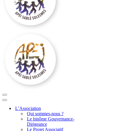
Menu
de
Menu
navigation
de
L’Association
navigation
Qui sommes-nous ?
Le binôme Gouvernance-
Dirigeance
Le Projet Associatif