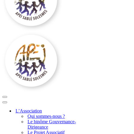
Menu
de
Menu
navigation
de
L’Association
navigation
Qui sommes-nous ?
Le binôme Gouvernance-
Dirigeance
Le Projet Associatif