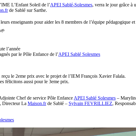
l’IME L’Enfant Soleil de l’
APEI Sablé-Solesmes
, verra le jour grâce à 
n.fr
de Sablé sur Sarthe.
de leurs enseignants pour aider les 8 membres de l’équipe pédagogique et
 🌱
ute l’année
agnés par le Pôle Enfance de l’
APEI Sablé Solesmes
 reçu le 2eme prix avec le projet de l’IEM François Xavier Falala.
les félicitons aussi pour le 3eme prix.
 Adjointe Chef de service Pôle Enfance
APEI Sablé Solesmes
– Marylin
, Directeur La
Maison.fr
de Sablé –
Sylvain FEVRILLIEZ
, Responsab
olesmes