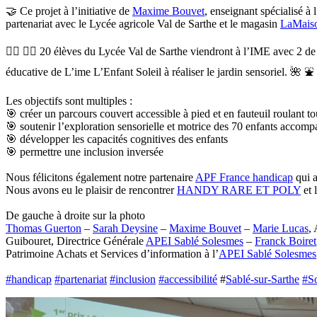
🤝 Ce projet à l’initiative de
Maxime Bouvet
, enseignant spécialisé à 
partenariat avec le Lycée agricole Val de Sarthe et le magasin
LaMaiso
👷‍♂️ 👷‍♀️ 20 élèves du Lycée Val de Sarthe viendront à l’IME avec 2 
éducative de L’ime L’Enfant Soleil à réaliser le jardin sensoriel. 🌺 ⛲
Les objectifs sont multiples :
🎯 créer un parcours couvert accessible à pied et en fauteuil roulant to
🎯 soutenir l’exploration sensorielle et motrice des 70 enfants accomp
🎯 développer les capacités cognitives des enfants
🎯 permettre une inclusion inversée
Nous félicitons également notre partenaire
APF France handicap
qui a
Nous avons eu le plaisir de rencontrer
HANDY RARE ET POLY
et 
De gauche à droite sur la photo
Thomas Guerton
–
Sarah Deysine
–
Maxime Bouvet
–
Marie Lucas
,
Guibouret, Directrice Générale
APEI Sablé Solesmes
–
Franck Boiret
Patrimoine Achats et Services d’information à l’
APEI Sablé Solesmes
#
handicap
#
partenariat
#
inclusion
#
accessibilité
#
Sablé-sur-Sarthe
#
S