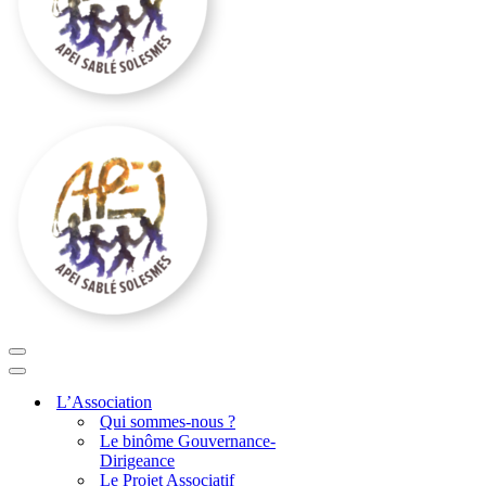
Menu
de
Menu
navigation
de
L’Association
navigation
Qui sommes-nous ?
Le binôme Gouvernance-
Dirigeance
Le Projet Associatif