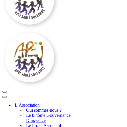
Menu
de
Menu
navigation
de
L’Association
navigation
Qui sommes-nous ?
Le binôme Gouvernance-
Dirigeance
Le Projet Associatif