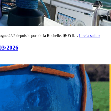
Cours
ogne 45/5 depuis le port de la Rochelle. 🌍 Et il…
Lire la suite »
Gasco
45/5
23/04/
03/2026