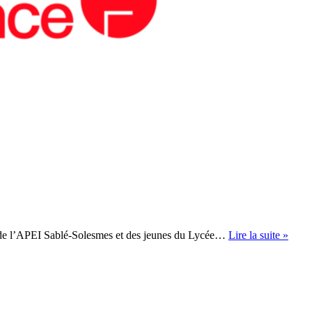
Jume
l de l’APEI Sablé-Solesmes et des jeunes du Lycée…
Lire la suite »
et
hand
27/0