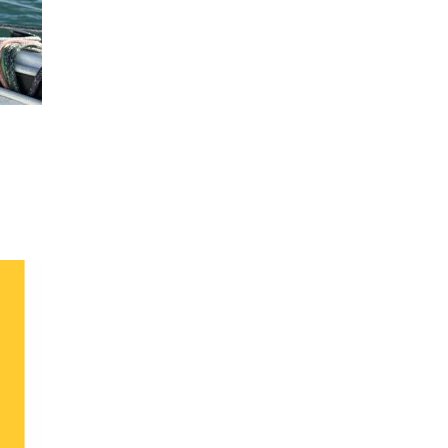
e
gne
2026