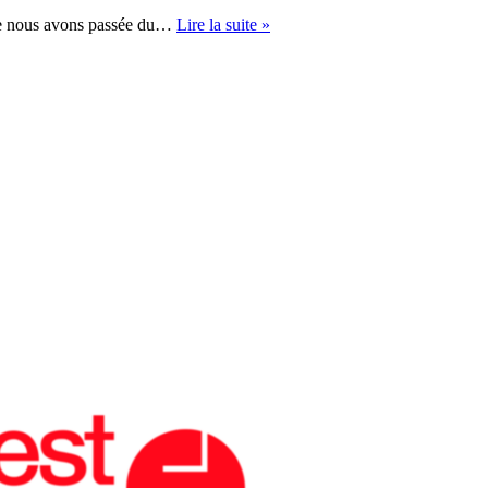
Semaine
ue nous avons passée du…
Lire la suite »
« L’APEI
est
CAP! »
du
02
au
07/03/2026